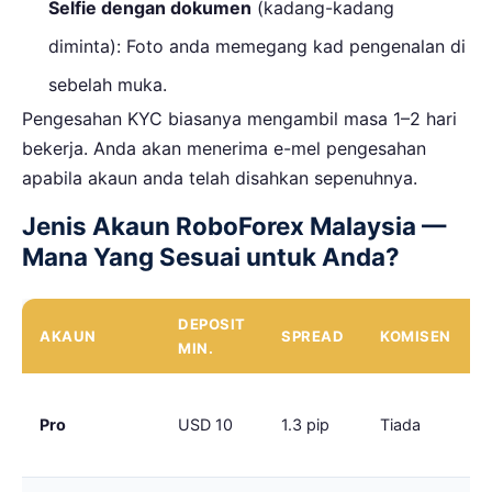
Selfie dengan dokumen
(kadang-kadang
diminta): Foto anda memegang kad pengenalan di
sebelah muka.
Pengesahan KYC biasanya mengambil masa 1–2 hari
bekerja. Anda akan menerima e-mel pengesahan
apabila akaun anda telah disahkan sepenuhnya.
Jenis Akaun RoboForex Malaysia —
Mana Yang Sesuai untuk Anda?
DEPOSIT
AKAUN
SPREAD
KOMISEN
MIN.
Pro
USD 10
1.3 pip
Tiada