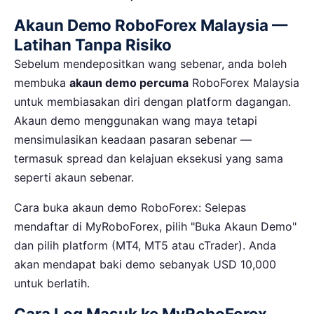
Akaun Demo RoboForex Malaysia —
Latihan Tanpa Risiko
Sebelum mendepositkan wang sebenar, anda boleh
membuka
akaun demo percuma
RoboForex Malaysia
untuk membiasakan diri dengan platform dagangan.
Akaun demo menggunakan wang maya tetapi
mensimulasikan keadaan pasaran sebenar —
termasuk spread dan kelajuan eksekusi yang sama
seperti akaun sebenar.
Cara buka akaun demo RoboForex: Selepas
mendaftar di MyRoboForex, pilih "Buka Akaun Demo"
dan pilih platform (MT4, MT5 atau cTrader). Anda
akan mendapat baki demo sebanyak USD 10,000
untuk berlatih.
Cara Log Masuk ke MyRoboForex