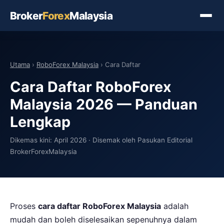
Broker
Forex
Malaysia
Utama
›
RoboForex Malaysia
› Cara Daftar
Cara Daftar RoboForex
Malaysia 2026 — Panduan
Lengkap
Dikemas kini: April 2026 · Disemak oleh Pasukan Editorial
BrokerForexMalaysia
Proses
cara daftar RoboForex Malaysia
adalah
mudah dan boleh diselesaikan sepenuhnya dalam