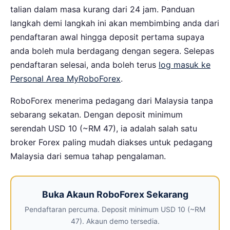
talian dalam masa kurang dari 24 jam. Panduan
langkah demi langkah ini akan membimbing anda dari
pendaftaran awal hingga deposit pertama supaya
anda boleh mula berdagang dengan segera. Selepas
pendaftaran selesai, anda boleh terus
log masuk ke
Personal Area MyRoboForex
.
RoboForex menerima pedagang dari Malaysia tanpa
sebarang sekatan. Dengan deposit minimum
serendah USD 10 (~RM 47), ia adalah salah satu
broker Forex paling mudah diakses untuk pedagang
Malaysia dari semua tahap pengalaman.
Buka Akaun RoboForex Sekarang
Pendaftaran percuma. Deposit minimum USD 10 (~RM
47). Akaun demo tersedia.