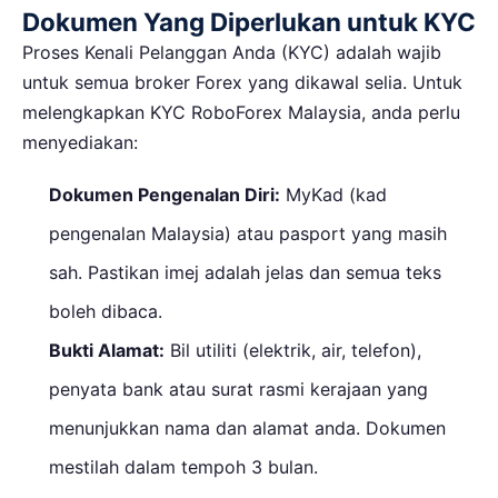
Dokumen Yang Diperlukan untuk KYC
Proses Kenali Pelanggan Anda (KYC) adalah wajib
untuk semua broker Forex yang dikawal selia. Untuk
melengkapkan KYC RoboForex Malaysia, anda perlu
menyediakan:
Dokumen Pengenalan Diri:
MyKad (kad
pengenalan Malaysia) atau pasport yang masih
sah. Pastikan imej adalah jelas dan semua teks
boleh dibaca.
Bukti Alamat:
Bil utiliti (elektrik, air, telefon),
penyata bank atau surat rasmi kerajaan yang
menunjukkan nama dan alamat anda. Dokumen
mestilah dalam tempoh 3 bulan.