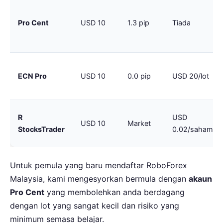
Pro Cent
USD 10
1.3 pip
Tiada
ECN Pro
USD 10
0.0 pip
USD 20/lot
R
USD
USD 10
Market
StocksTrader
0.02/saham
Untuk pemula yang baru mendaftar RoboForex
Malaysia, kami mengesyorkan bermula dengan
akaun
Pro Cent
yang membolehkan anda berdagang
dengan lot yang sangat kecil dan risiko yang
minimum semasa belajar.