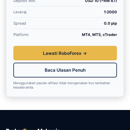
Deposit Min.
USD 10 (~RM 47)
Leveraj
1:2000
Spread
0.0 pip
Platform
MT4, MT5, cTrader
Lawati RoboForex →
Baca Ulasan Penuh
Menggunakan pautan afiliasi tidak mengenakan kos tambahan
kepada anda.