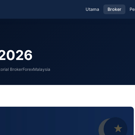
Utama
Broker
Pe
 2026
torial BrokerForexMalaysia