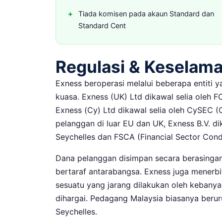
Tiada komisen pada akaun Standard dan
Standard Cent
Regulasi & Keselam
Exness beroperasi melalui beberapa entiti y
kuasa. Exness (UK) Ltd dikawal selia oleh F
Exness (Cy) Ltd dikawal selia oleh CySEC 
pelanggan di luar EU dan UK, Exness B.V. dik
Seychelles dan FSCA (Financial Sector Condu
Dana pelanggan disimpan secara berasingan 
bertaraf antarabangsa. Exness juga menerb
sesuatu yang jarang dilakukan oleh kebanya
dihargai. Pedagang Malaysia biasanya beruru
Seychelles.