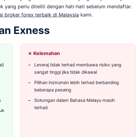
 yang perlu diteliti dengan hati-hati sebelum mendaftar.
ai broker forex terbaik di Malaysia
kami.
an Exness
✗ Kelemahan
l)
Leveraj tidak terhad membawa risiko yang
sangat tinggi jika tidak dikawal
Pilihan instrumen lebih terhad berbanding
beberapa pesaing
n
Sokongan dalam Bahasa Melayu masih
terhad
tuk