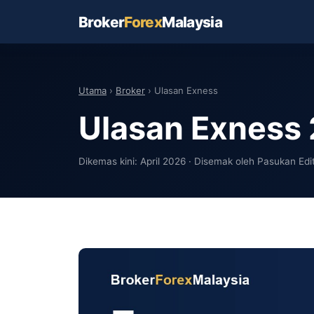
Broker
Forex
Malaysia
Utama
›
Broker
› Ulasan Exness
Ulasan Exness
Dikemas kini: April 2026 · Disemak oleh Pasukan Edi