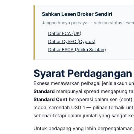
Sahkan Lesen Broker Sendiri
Jangan hanya percaya — sahkan status lesen b
Daftar FCA (UK)
Daftar CySEC (Cyprus)
Daftar FSCA (Afrika Selatan)
Syarat Perdagangan
Exness menawarkan pelbagai jenis akaun u
Standard
mempunyai spread mengapung tanp
Standard Cent
beroperasi dalam sen (cent
modal serendah USD 1 — pilihan terbaik un
sebenar tetapi dalam jumlah yang sangat kec
Untuk pedagang yang lebih berpengalaman