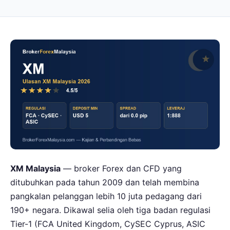
XM Malaysia
— broker Forex dan CFD yang
ditubuhkan pada tahun 2009 dan telah membina
pangkalan pelanggan lebih 10 juta pedagang dari
190+ negara. Dikawal selia oleh tiga badan regulasi
Tier-1 (FCA United Kingdom, CySEC Cyprus, ASIC