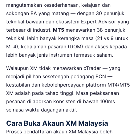
mengutamakan kesederhanaan, kelajuan dan
sokongan EA yang matang — dengan 30 penunjuk
teknikal bawaan dan ekosistem Expert Advisor yang
terbesar di industri.
MT5
menawarkan 38 penunjuk
teknikal, lebih banyak kerangka masa (21 vs 9 untuk
MT4), kedalaman pasaran (DOM) dan akses kepada
lebih banyak jenis instrumen termasuk saham.
Walaupun XM tidak menawarkan cTrader — yang
menjadi pilihan sesetengah pedagang ECN —
kestabilan dan kebolehpercayaan platform MT4/MT5
XM adalah pada tahap tinggi. Masa pelaksanaan
pesanan dilaporkan konsisten di bawah 100ms
semasa waktu dagangan aktif.
Cara Buka Akaun XM Malaysia
Proses pendaftaran akaun XM Malaysia boleh