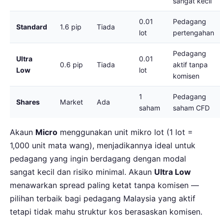
sangat kecil
0.01
Pedagang
Standard
1.6 pip
Tiada
lot
pertengahan
Pedagang
Ultra
0.01
0.6 pip
Tiada
aktif tanpa
Low
lot
komisen
1
Pedagang
Shares
Market
Ada
saham
saham CFD
Akaun
Micro
menggunakan unit mikro lot (1 lot =
1,000 unit mata wang), menjadikannya ideal untuk
pedagang yang ingin berdagang dengan modal
sangat kecil dan risiko minimal. Akaun
Ultra Low
menawarkan spread paling ketat tanpa komisen —
pilihan terbaik bagi pedagang Malaysia yang aktif
tetapi tidak mahu struktur kos berasaskan komisen.