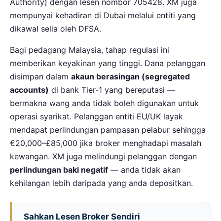
Authority) dengan lesen nombor 705428. XM juga
mempunyai kehadiran di Dubai melalui entiti yang
dikawal selia oleh DFSA.
Bagi pedagang Malaysia, tahap regulasi ini
memberikan keyakinan yang tinggi. Dana pelanggan
disimpan dalam
akaun berasingan (segregated
accounts)
di bank Tier-1 yang bereputasi —
bermakna wang anda tidak boleh digunakan untuk
operasi syarikat. Pelanggan entiti EU/UK layak
mendapat perlindungan pampasan pelabur sehingga
€20,000–£85,000 jika broker menghadapi masalah
kewangan. XM juga melindungi pelanggan dengan
perlindungan baki negatif
— anda tidak akan
kehilangan lebih daripada yang anda depositkan.
Sahkan Lesen Broker Sendiri