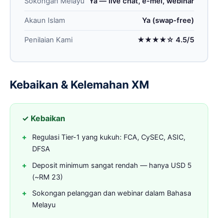
Sokongan Melayu
Ya — live chat, e-mel, webinar
Akaun Islam
Ya (swap-free)
Penilaian Kami
★★★★☆ 4.5/5
Kebaikan & Kelemahan XM
✓ Kebaikan
Regulasi Tier-1 yang kukuh: FCA, CySEC, ASIC,
DFSA
Deposit minimum sangat rendah — hanya USD 5
(~RM 23)
Sokongan pelanggan dan webinar dalam Bahasa
Melayu