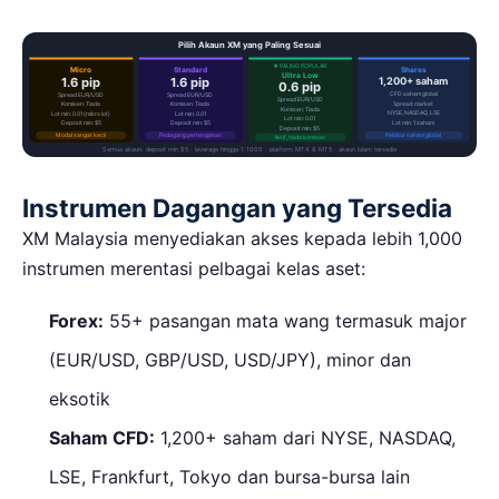
Pilih Akaun XM yang Paling Sesuai
★ PALING POPULAR
Micro
Standard
Shares
Ultra Low
1.6 pip
1.6 pip
1,200+ saham
0.6 pip
CFD saham global
Spread EUR/USD
Spread EUR/USD
Spread EUR/USD
Spread: market
Komisen: Tiada
Komisen: Tiada
Komisen: Tiada
NYSE, NASDAQ, LSE
Lot min: 0.01 (mikro lot)
Lot min: 0.01
Lot min: 0.01
Lot min: 1 saham
Deposit min: $5
Deposit min: $5
Deposit min: $5
Modal sangat kecil
Pedagang pertengahan
Pelabur saham global
Aktif, tiada komisen
Semua akaun: deposit min $5 · leverage hingga 1:1000 · platform MT4 & MT5 · akaun Islam tersedia
Instrumen Dagangan yang Tersedia
XM Malaysia menyediakan akses kepada lebih 1,000
instrumen merentasi pelbagai kelas aset:
Forex:
55+ pasangan mata wang termasuk major
(EUR/USD, GBP/USD, USD/JPY), minor dan
eksotik
Saham CFD:
1,200+ saham dari NYSE, NASDAQ,
LSE, Frankfurt, Tokyo dan bursa-bursa lain