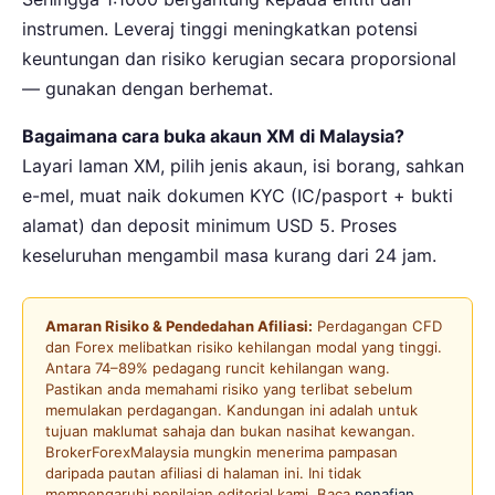
instrumen. Leveraj tinggi meningkatkan potensi
keuntungan dan risiko kerugian secara proporsional
— gunakan dengan berhemat.
Bagaimana cara buka akaun XM di Malaysia?
Layari laman XM, pilih jenis akaun, isi borang, sahkan
e-mel, muat naik dokumen KYC (IC/pasport + bukti
alamat) dan deposit minimum USD 5. Proses
keseluruhan mengambil masa kurang dari 24 jam.
Amaran Risiko & Pendedahan Afiliasi:
Perdagangan CFD
dan Forex melibatkan risiko kehilangan modal yang tinggi.
Antara 74–89% pedagang runcit kehilangan wang.
Pastikan anda memahami risiko yang terlibat sebelum
memulakan perdagangan. Kandungan ini adalah untuk
tujuan maklumat sahaja dan bukan nasihat kewangan.
BrokerForexMalaysia mungkin menerima pampasan
daripada pautan afiliasi di halaman ini. Ini tidak
mempengaruhi penilaian editorial kami. Baca
penafian