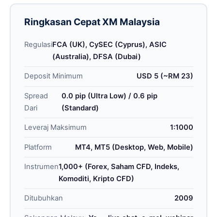
Ringkasan Cepat XM Malaysia
Regulasi
FCA (UK), CySEC (Cyprus), ASIC
(Australia), DFSA (Dubai)
Deposit Minimum
USD 5 (~RM 23)
Spread
0.0 pip (Ultra Low) / 0.6 pip
Dari
(Standard)
Leveraj Maksimum
1:1000
Platform
MT4, MT5 (Desktop, Web, Mobile)
Instrumen
1,000+ (Forex, Saham CFD, Indeks,
Komoditi, Kripto CFD)
Ditubuhkan
2009