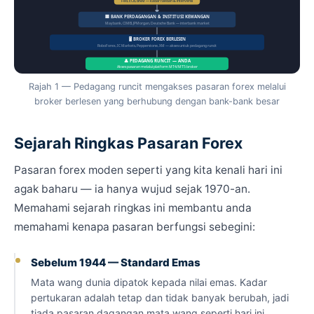
Fed, ECB, BNM — kadar faedah & intervensi
🏢 BANK PERDAGANGAN & INSTITUSI KEWANGAN
Maybank, CIMB, JPMorgan, Deutsche Bank — interbank market
🖥️ BROKER FOREX BERLESEN
RoboForex, IC Markets, Pepperstone, XM — akses untuk pedagang runcit
👤 PEDAGANG RUNCIT — ANDA
Akses pasaran melalui platform MT4/MT5 broker
Rajah 1 — Pedagang runcit mengakses pasaran forex melalui
broker berlesen yang berhubung dengan bank-bank besar
Sejarah Ringkas Pasaran Forex
Pasaran forex moden seperti yang kita kenali hari ini
agak baharu — ia hanya wujud sejak 1970-an.
Memahami sejarah ringkas ini membantu anda
memahami kenapa pasaran berfungsi sebegini:
Sebelum 1944 — Standard Emas
Mata wang dunia dipatok kepada nilai emas. Kadar
pertukaran adalah tetap dan tidak banyak berubah, jadi
tiada pasaran dagangan mata wang seperti hari ini.