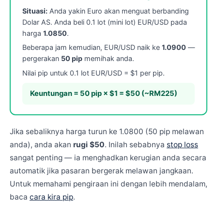
Situasi:
Anda yakin Euro akan menguat berbanding
Dolar AS. Anda beli 0.1 lot (mini lot) EUR/USD pada
harga
1.0850
.
Beberapa jam kemudian, EUR/USD naik ke
1.0900
—
pergerakan
50 pip
memihak anda.
Nilai pip untuk 0.1 lot EUR/USD = $1 per pip.
Keuntungan = 50 pip × $1 = $50 (~RM225)
Jika sebaliknya harga turun ke 1.0800 (50 pip melawan
anda), anda akan
rugi $50
. Inilah sebabnya
stop loss
sangat penting — ia menghadkan kerugian anda secara
automatik jika pasaran bergerak melawan jangkaan.
Untuk memahami pengiraan ini dengan lebih mendalam,
baca
cara kira pip
.