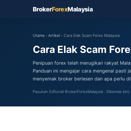
Broker
Forex
Malaysia
Utama
›
Artikel
› Cara Elak Scam Forex Malaysia
Cara Elak Scam Fore
Penipuan forex telah merugikan rakyat Malays
Panduan ini mengajar cara mengenal pasti je
menyemak broker berlesen dan apa perlu di
Pasukan Editorial BrokerForexMalaysia
Dikemas kini