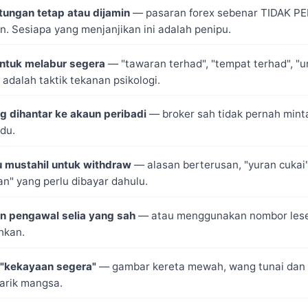
tungan tetap atau dijamin
— pasaran forex sebenar TIDAK P
. Sesiapa yang menjanjikan ini adalah penipu.
ntuk melabur segera
— "tawaran terhad", "tempat terhad", "
 adalah taktik tekanan psikologi.
g dihantar ke akaun peribadi
— broker sah tidak pernah mint
idu.
u mustahil untuk withdraw
— alasan berterusan, "yuran cukai"
n" yang perlu dibayar dahulu.
en pengawal selia yang sah
— atau menggunakan nombor lesen
hkan.
 "kekayaan segera"
— gambar kereta mewah, wang tunai dan
arik mangsa.