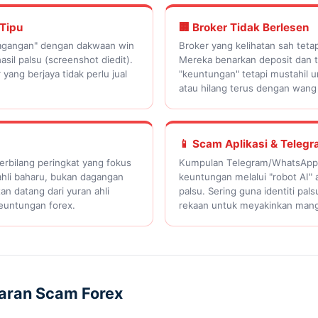
 Tipu
🏢 Broker Tidak Berlesen
dagangan" dengan dakwaan win
Broker yang kelihatan sah tetap
asil palsu (screenshot diedit).
Mereka benarkan deposit dan 
ang berjaya tidak perlu jual
"keuntungan" tetapi mustahil 
atau hilang terus dengan wang
📱 Scam Aplikasi & Teleg
rbilang peringkat yang fokus
Kumpulan Telegram/WhatsApp 
hli baharu, bukan dagangan
keuntungan melalui "robot AI" 
n datang dari yuran ahli
palsu. Sering guna identiti pal
euntungan forex.
rekaan untuk meyakinkan man
aran Scam Forex