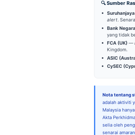
🔍 Sumber Ra
Suruhanjaya 
alert
. Senar
Bank Negara
yang tidak b
FCA (UK)
—
Kingdom.
ASIC (Austra
CySEC (Cyp
Nota tentang s
adalah aktivit
Malaysia hanya
Akta Perkhidma
selia oleh pen
senarai amara