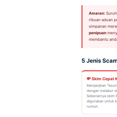
Amaran:
Suruha
ribuan aduan p
simpanan mere
penipuan
menya
membantu and
5 Jenis Scam
💸 Skim Cepat 
Menjanjikan "keun
dengan melabur d
Sebenarnya skim 
digunakan untuk b
runtuh.