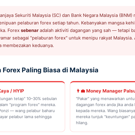
njaya Sekuriti Malaysia (SC) dan Bank Negara Malaysia (BNM)
enipuan pelaburan forex setiap tahun. Kebanyakan mangsa kehi
ka. Forex
sebenar
adalah aktiviti dagangan yang sah — tetapi 
mar sebagai "pelaburan forex" untuk menipu rakyat Malaysia. Ar
a membezakan keduanya.
 Forex Paling Biasa di Malaysia
Kaya / HYIP
👨‍💼 Money Manager Pals
tungan tetap" 10–30% sebulan
"Pakar" yang menawarkan unt
alam "program forex" mereka.
dagangan forex anda jika anda
Ponzi — wang pelabur baharu
kepada mereka. Wang biasanya 
ayar pelabur lama sehingga
mereka tunjuk "keuntungan" p
hilang.