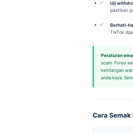
Uji withd
pastikan p
Berhati-ha
TikTok dip
Peraturan ema
scam. Forex se
kehilangan wan
anda kaya. Ses
Cara Semak B