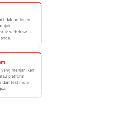
i tidak berlesen.
tunjuk
untuk withdraw —
 anda.
ram
yang menjanjikan
atau platform
su dan testimoni
gsa.