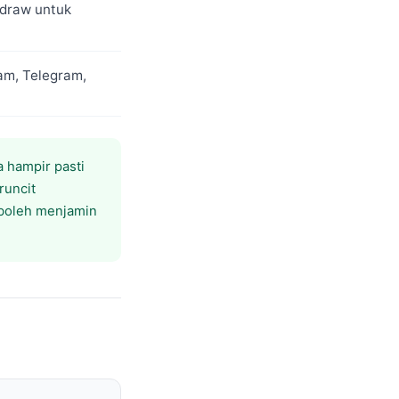
hdraw untuk
am, Telegram,
ia hampir pasti
runcit
 boleh menjamin