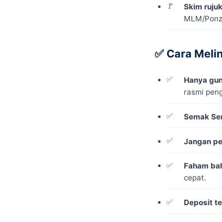
Skim rujuk
MLM/Ponzi
✅ Cara Melin
Hanya gun
rasmi peng
Semak Sen
Jangan pe
Faham bah
cepat.
Deposit t