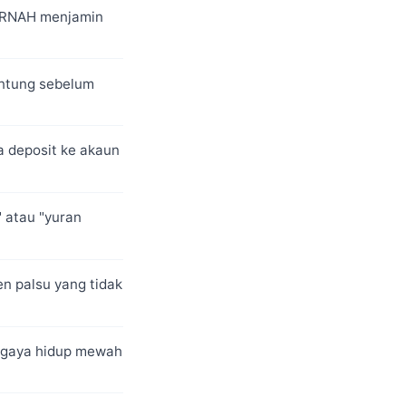
ERNAH menjamin
untung sebelum
a deposit ke akaun
 atau "yuran
 palsu yang tidak
 gaya hidup mewah