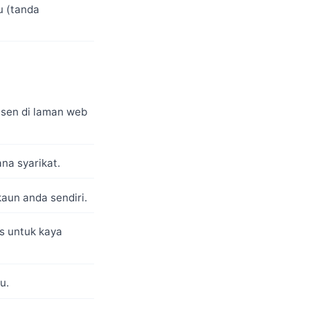
u (tanda
sen di laman web
a syarikat.
aun anda sendiri.
as untuk kaya
u.