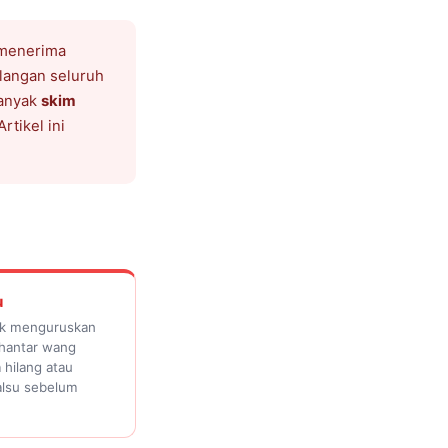
 menerima
langan seluruh
banyak
skim
tikel ini
u
uk menguruskan
 hantar wang
hilang atau
alsu sebelum