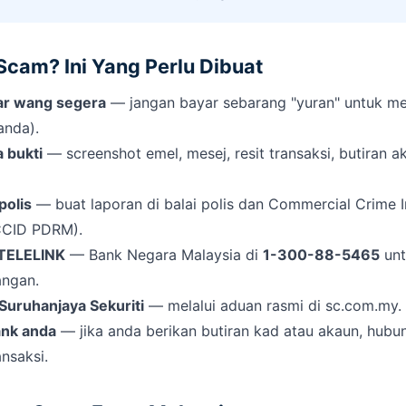
cam? Ini Yang Perlu Dibuat
ar wang segera
— jangan bayar sebarang "yuran" untuk me
anda).
 bukti
— screenshot emel, mesej, resit transaksi, butiran 
polis
— buat laporan di balai polis dan Commercial Crime I
CCID PDRM).
TELELINK
— Bank Negara Malaysia di
1-300-88-5465
unt
ngan.
Suruhanjaya Sekuriti
— melalui aduan rasmi di sc.com.my.
nk anda
— jika anda berikan butiran kad atau akaun, hubu
ansaksi.