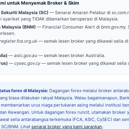
smi untuk Menyemak Broker & Skim
Sekuriti Malaysia (SC)
— Senarai Amaran Pelabur di
sc.com.
ai syarikat yang TIDAK dibenarkan beroperasi di Malaysia.
 Malaysia (BNM)
— Financial Consumer Alert di
bnm.gov.my
.
erlesen.
register.fca.org.uk
— semak lesen broker yang dikawal selia di
lia)
—
asic.gov.au
— semak lesen broker Australia.
rus)
—
cysec.gov.cy
— semak lesen broker yang dikawal selia d
tatus forex di Malaysia:
Dagangan forex melalui broker antara
i yang biasa dilakukan rakyat Malaysia. Walau bagaimanapun, Ban
 membenarkan urus niaga pertukaran asing melalui institusi be
tan Kewangan. Untuk dagangan forex runcit, utamakan broker 
gawal selia antarabangsa terkemuka (FCA, ASIC, CySEC) dan se
n SC/BNM. Lihat
senarai broker yang kami sarankan
.