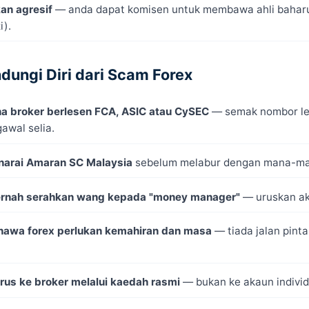
an agresif
— anda dapat komisen untuk membawa ahli bahar
).
dungi Diri dari Scam Forex
a broker berlesen FCA, ASIC atau CySEC
— semak nombor le
awal selia.
arai Amaran SC Malaysia
sebelum melabur dengan mana-man
rnah serahkan wang kepada "money manager"
— uruskan ak
awa forex perlukan kemahiran dan masa
— tiada jalan pint
erus ke broker melalui kaedah rasmi
— bukan ke akaun individ