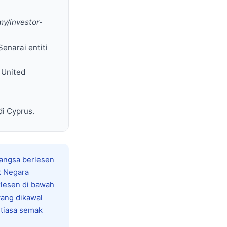
my/investor-
 Senarai entiti
 United
i Cyprus.
bangsa berlesen
k Negara
rlesen di bawah
yang dikawal
ntiasa semak