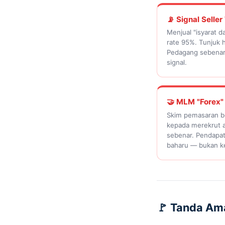
📡 Signal Seller
Menjual "isyarat 
rate 95%. Tunjuk h
Pedagang sebenar y
signal.
🤝 MLM "Forex"
Skim pemasaran be
kepada merekrut a
sebenar. Pendapata
baharu — bukan k
🚩 Tanda Am