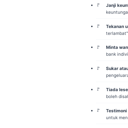
Janji keun
keuntungan
Tekanan u
terlambat"
Minta wan
bank indiv
Sukar ata
pengeluara
Tiada les
boleh disa
Testimoni
untuk men