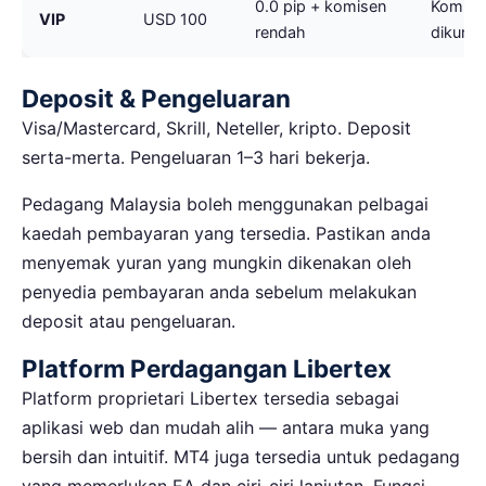
0.0 pip + komisen
Komise
VIP
USD 100
rendah
dikura
Deposit & Pengeluaran
Visa/Mastercard, Skrill, Neteller, kripto. Deposit
serta-merta. Pengeluaran 1–3 hari bekerja.
Pedagang Malaysia boleh menggunakan pelbagai
kaedah pembayaran yang tersedia. Pastikan anda
menyemak yuran yang mungkin dikenakan oleh
penyedia pembayaran anda sebelum melakukan
deposit atau pengeluaran.
Platform Perdagangan Libertex
Platform proprietari Libertex tersedia sebagai
aplikasi web dan mudah alih — antara muka yang
bersih dan intuitif. MT4 juga tersedia untuk pedagang
yang memerlukan EA dan ciri-ciri lanjutan. Fungsi