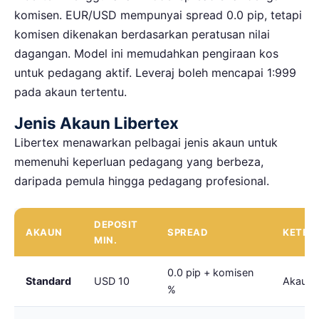
komisen. EUR/USD mempunyai spread 0.0 pip, tetapi
komisen dikenakan berdasarkan peratusan nilai
dagangan. Model ini memudahkan pengiraan kos
untuk pedagang aktif. Leveraj boleh mencapai 1:999
pada akaun tertentu.
Jenis Akaun Libertex
Libertex menawarkan pelbagai jenis akaun untuk
memenuhi keperluan pedagang yang berbeza,
daripada pemula hingga pedagang profesional.
DEPOSIT
AKAUN
SPREAD
KETER
MIN.
0.0 pip + komisen
Standard
USD 10
Akaun 
%