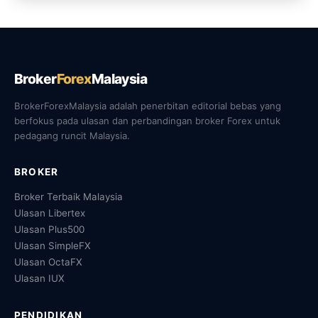
Broker
Forex
Malaysia
BrokerForexMalaysia adalah penerbitan editorial bebas yang
berfokus pada ulasan dan perbandingan broker Forex untuk
pedagang runcit Malaysia.
BROKER
Broker Terbaik Malaysia
Ulasan Libertex
Ulasan Plus500
Ulasan SimpleFX
Ulasan OctaFX
Ulasan IUX
PENDIDIKAN