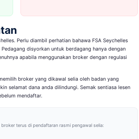
atan
helles. Perlu diambil perhatian bahawa FSA Seychelles
IC. Pedagang disyorkan untuk berdagang hanya dengan
nuhnya apabila menggunakan broker dengan regulasi
emilih broker yang dikawal selia oleh badan yang
kin selamat dana anda dilindungi. Semak sentiasa lesen
ebelum mendaftar.
roker terus di pendaftaran rasmi pengawal selia: