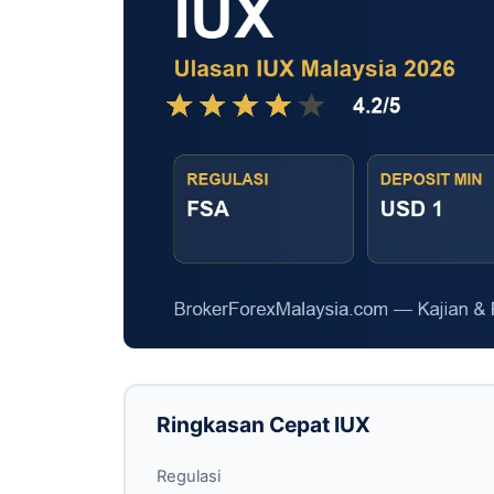
Ringkasan Cepat IUX
Regulasi