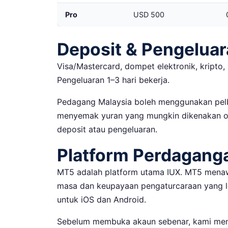
Pro
USD 500
Deposit & Pengelua
Visa/Mastercard, dompet elektronik, kripto
Pengeluaran 1–3 hari bekerja.
Pedagang Malaysia boleh menggunakan pelb
menyemak yuran yang mungkin dikenakan o
deposit atau pengeluaran.
Platform Perdagang
MT5 adalah platform utama IUX. MT5 menawa
masa dan keupayaan pengaturcaraan yang le
untuk iOS dan Android.
Sebelum membuka akaun sebenar, kami men