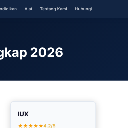
ndidikan
Alat
Tentang Kami
Hubungi
ngkap 2026
IUX
★★★★★
4.2/5