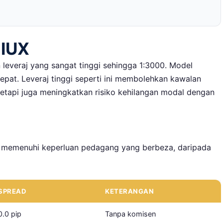
 IUX
leveraj yang sangat tinggi sehingga 1:3000. Model
at. Leveraj tinggi seperti ini membolehkan kawalan
etapi juga meningkatkan risiko kehilangan modal dengan
k memenuhi keperluan pedagang yang berbeza, daripada
SPREAD
KETERANGAN
0.0 pip
Tanpa komisen