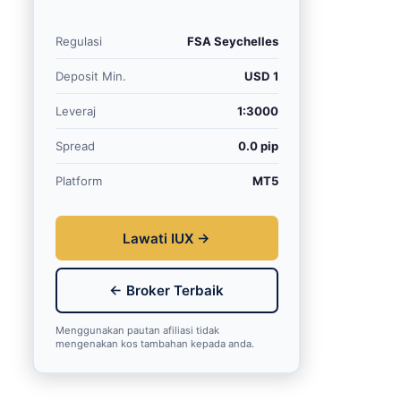
Regulasi
FSA Seychelles
Deposit Min.
USD 1
Leveraj
1:3000
Spread
0.0 pip
Platform
MT5
Lawati IUX →
← Broker Terbaik
Menggunakan pautan afiliasi tidak
mengenakan kos tambahan kepada anda.