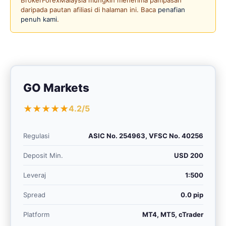
BrokerForexMalaysia mungkin menerima pampasan
daripada pautan afiliasi di halaman ini. Baca
penafian
penuh kami
.
GO Markets
★★★★★
4.2/5
Regulasi
ASIC No. 254963, VFSC No. 40256
Deposit Min.
USD 200
Leveraj
1:500
Spread
0.0 pip
Platform
MT4, MT5, cTrader