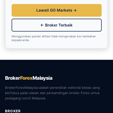
Lawati GO Markets →
← Broker Terbaik
Menggunakan pautan afiliasi tidak mengenakan kos tambahan
kepada anda.
Broker
Forex
Malaysia
BrokerForexMalaysia adalah penerbitan editorial bebas yang
berfokus pada ulasan dan perbandingan broker Forex untuk
pedagang runcit Malaysia.
BROKER