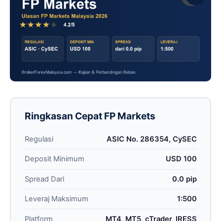
Ringkasan Cepat FP Markets
Regulasi
ASIC No. 286354, CySEC
Deposit Minimum
USD 100
Spread Dari
0.0 pip
Leveraj Maksimum
1:500
Platform
MT4, MT5, cTrader, IRESS