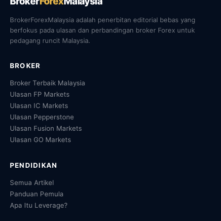
Broker
Forex
Malaysia
BrokerForexMalaysia adalah penerbitan editorial bebas yang
berfokus pada ulasan dan perbandingan broker Forex untuk
pedagang runcit Malaysia.
BROKER
Broker Terbaik Malaysia
Ulasan FP Markets
Ulasan IC Markets
Ulasan Pepperstone
Ulasan Fusion Markets
Ulasan GO Markets
PENDIDIKAN
Semua Artikel
Panduan Pemula
Apa Itu Leverage?