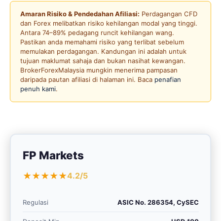
Amaran Risiko & Pendedahan Afiliasi:
Perdagangan CFD
dan Forex melibatkan risiko kehilangan modal yang tinggi.
Antara 74–89% pedagang runcit kehilangan wang.
Pastikan anda memahami risiko yang terlibat sebelum
memulakan perdagangan. Kandungan ini adalah untuk
tujuan maklumat sahaja dan bukan nasihat kewangan.
BrokerForexMalaysia mungkin menerima pampasan
daripada pautan afiliasi di halaman ini. Baca
penafian
penuh kami
.
FP Markets
★★★★★
4.2/5
Regulasi
ASIC No. 286354, CySEC