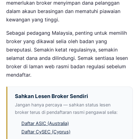
memerlukan broker menyimpan dana pelanggan
dalam akaun berasingan dan mematuhi piawaian
kewangan yang tinggi.
Sebagai pedagang Malaysia, penting untuk memilih
broker yang dikawal selia oleh badan yang
bereputasi. Semakin ketat regulasinya, semakin
selamat dana anda dilindungi. Semak sentiasa lesen
broker di laman web rasmi badan regulasi sebelum
mendaftar.
Sahkan Lesen Broker Sendiri
Jangan hanya percaya — sahkan status lesen
broker terus di pendaftaran rasmi pengawal selia:
Daftar ASIC (Australia)
Daftar CySEC (Cyprus)