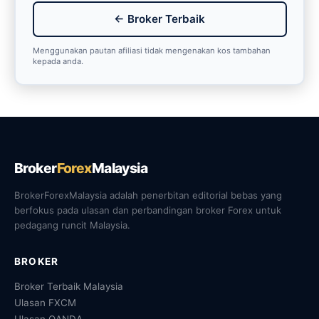
← Broker Terbaik
Menggunakan pautan afiliasi tidak mengenakan kos tambahan
kepada anda.
Broker
Forex
Malaysia
BrokerForexMalaysia adalah penerbitan editorial bebas yang
berfokus pada ulasan dan perbandingan broker Forex untuk
pedagang runcit Malaysia.
BROKER
Broker Terbaik Malaysia
Ulasan FXCM
Ulasan OANDA