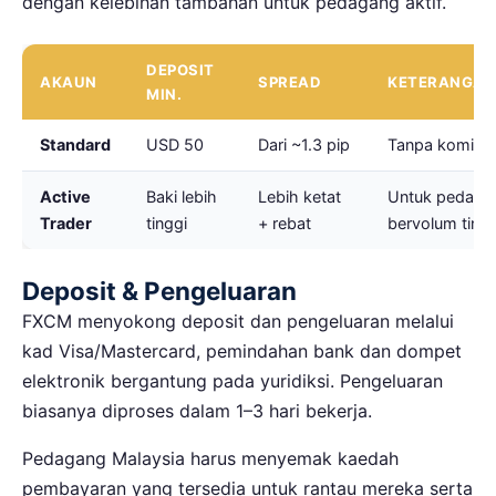
dengan kelebihan tambahan untuk pedagang aktif.
DEPOSIT
AKAUN
SPREAD
KETERANGA
MIN.
Standard
USD 50
Dari ~1.3 pip
Tanpa komise
Active
Baki lebih
Lebih ketat
Untuk pedaga
Trader
tinggi
+ rebat
bervolum tingg
Deposit & Pengeluaran
FXCM menyokong deposit dan pengeluaran melalui
kad Visa/Mastercard, pemindahan bank dan dompet
elektronik bergantung pada yuridiksi. Pengeluaran
biasanya diproses dalam 1–3 hari bekerja.
Pedagang Malaysia harus menyemak kaedah
pembayaran yang tersedia untuk rantau mereka serta