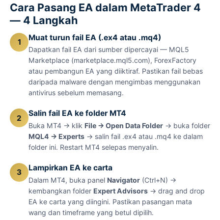
Cara Pasang EA dalam MetaTrader 4
— 4 Langkah
Muat turun fail EA (.ex4 atau .mq4)
1
Dapatkan fail EA dari sumber dipercayai — MQL5
Marketplace (marketplace.mql5.com), ForexFactory
atau pembangun EA yang diiktiraf. Pastikan fail bebas
daripada malware dengan mengimbas menggunakan
antivirus sebelum memasang.
Salin fail EA ke folder MT4
2
Buka MT4 → klik
File → Open Data Folder
→ buka folder
MQL4 → Experts
→ salin fail .ex4 atau .mq4 ke dalam
folder ini. Restart MT4 selepas menyalin.
Lampirkan EA ke carta
3
Dalam MT4, buka panel
Navigator
(Ctrl+N) →
kembangkan folder
Expert Advisors
→ drag and drop
EA ke carta yang diingini. Pastikan pasangan mata
wang dan timeframe yang betul dipilih.