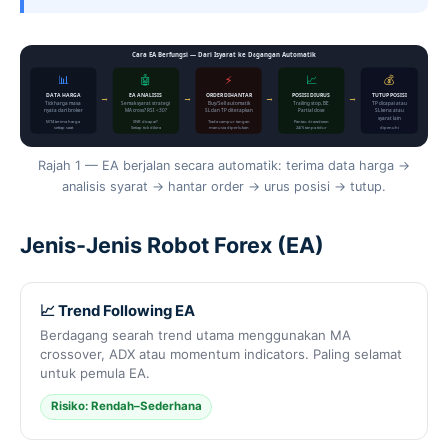
Cara EA Berfungsi — Dari Isyarat ke Dagangan Automatik
📊
🤖
⚡
📈
💰
→
→
→
→
DATA HARGA
EA ANALISIS
ORDER DIHANTAR
POSISI DIURUS
TUTUP POSISI
Tick harga masa
Semak syarat strategi
Buy/Sell automatik
Trailing stop, BE
TP dicapai atau
nyata dari broker
MA cross? RSI <30?
SL dan TP ditetapkan
Partial close
SL kena atau
syarat lain
MT4 terima harga
SNR dicapai?
Tiada campur tangan
Pantau drawdown
setiap saat
Setiap tick dikira
manusia diperlukan
24/5 tanpa tidur
dipenuhi
Rajah 1 — EA berjalan secara automatik: terima data harga →
analisis syarat → hantar order → urus posisi → tutup.
Jenis-Jenis Robot Forex (EA)
📈 Trend Following EA
Berdagang searah trend utama menggunakan MA
crossover, ADX atau momentum indicators. Paling selamat
untuk pemula EA.
Risiko: Rendah–Sederhana