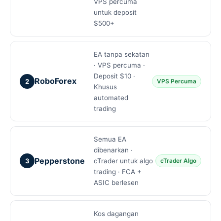
VPS percuma
untuk deposit
$500+
EA tanpa sekatan
· VPS percuma ·
Deposit $10 ·
RoboForex
2
VPS Percuma
Khusus
automated
trading
Semua EA
dibenarkan ·
Pepperstone
3
cTrader untuk algo
cTrader Algo
trading · FCA +
ASIC berlesen
Kos dagangan