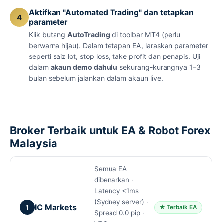
Aktifkan "Automated Trading" dan tetapkan
4
parameter
Klik butang
AutoTrading
di toolbar MT4 (perlu
berwarna hijau). Dalam tetapan EA, laraskan parameter
seperti saiz lot, stop loss, take profit dan penapis. Uji
dalam
akaun demo dahulu
sekurang-kurangnya 1–3
bulan sebelum jalankan dalam akaun live.
Broker Terbaik untuk EA & Robot Forex
Malaysia
Semua EA
dibenarkan ·
Latency <1ms
(Sydney server) ·
IC Markets
1
★ Terbaik EA
Spread 0.0 pip ·