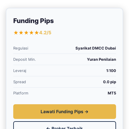
Funding Pips
★★★★★
4.2/5
Regulasi
Syarikat DMCC Dubai
Deposit Min.
Yuran Penilaian
Leveraj
1:100
Spread
0.0 pip
Platform
MT5
Lawati Funding Pips →
← Broker Terbaik