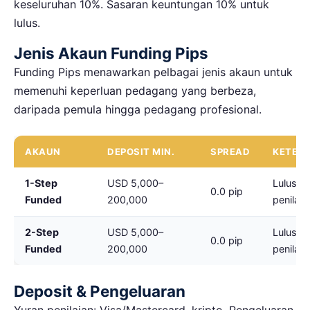
keseluruhan 10%. Sasaran keuntungan 10% untuk
lulus.
Jenis Akaun Funding Pips
Funding Pips menawarkan pelbagai jenis akaun untuk
memenuhi keperluan pedagang yang berbeza,
daripada pemula hingga pedagang profesional.
AKAUN
DEPOSIT MIN.
SPREAD
KETER
1-Step
USD 5,000–
Lulus 1 
0.0 pip
Funded
200,000
penilaia
2-Step
USD 5,000–
Lulus 2 
0.0 pip
Funded
200,000
penilaia
Deposit & Pengeluaran
Yuran penilaian: Visa/Mastercard, kripto. Pengeluaran