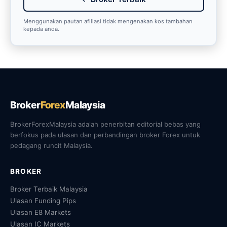
Menggunakan pautan afiliasi tidak mengenakan kos tambahan
kepada anda.
Broker
Forex
Malaysia
BrokerForexMalaysia adalah penerbitan editorial bebas yang
berfokus pada ulasan dan perbandingan broker Forex untuk
pedagang runcit Malaysia.
BROKER
Broker Terbaik Malaysia
Ulasan Funding Pips
Ulasan E8 Markets
Ulasan IC Markets