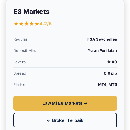
E8 Markets
★★★★★
4.2/5
Regulasi
FSA Seychelles
Deposit Min.
Yuran Penilaian
Leveraj
1:100
Spread
0.0 pip
Platform
MT4, MT5
Lawati E8 Markets →
← Broker Terbaik