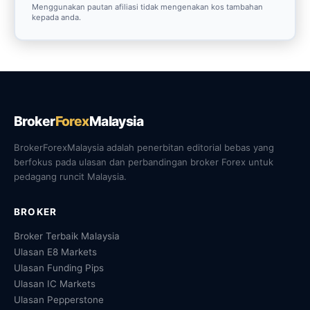
Menggunakan pautan afiliasi tidak mengenakan kos tambahan
kepada anda.
Broker
Forex
Malaysia
BrokerForexMalaysia adalah penerbitan editorial bebas yang
berfokus pada ulasan dan perbandingan broker Forex untuk
pedagang runcit Malaysia.
BROKER
Broker Terbaik Malaysia
Ulasan E8 Markets
Ulasan Funding Pips
Ulasan IC Markets
Ulasan Pepperstone