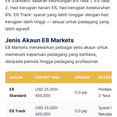
E8 Standard: sasaran keuntungan 8% fasa 1, 5% fasa
2. Had kerugian harian 5%, had kerugian keseluruhan
8%. E8 Track: syarat yang lebih longgar dengan had
kerugian lebih tinggi — sesuai untuk pedagang yang
lebih agresif.
Jenis Akaun E8 Markets
E8 Markets menawarkan pelbagai jenis akaun untuk
memenuhi keperluan pedagang yang berbeza,
daripada pemula hingga pedagang profesional.
AKAUN
DEPOSIT MIN.
SPREAD
KETERAN
E8
USD 25,000–
Penilaian 
0.0 pip
Standard
400,000
2-fasa
USD 25,000–
Syarat leb
E8 Track
0.0 pip
400,000
fleksibel