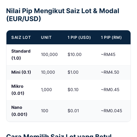
Nilai Pip Mengikut Saiz Lot & Modal
(EUR/USD)
SAIZ LOT
UNIT
1 PIP (USD)
1 PIP (RM)
S
Standard
100,000
$10.00
~RM45
$1
(1.0)
Mini (0.1)
10,000
$1.00
~RM4.50
$1
Mikro
1,000
$0.10
~RM0.45
$1
(0.01)
Nano
<$
100
$0.01
~RM0.045
(0.001)
Ce
Cara Memilih Saiz Lot yang Betul