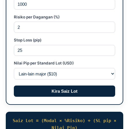
Risiko per Dagangan (%)
Stop Loss (pip)
Nilai Pip per Standard Lot (USD)
Kira Saiz Lot
Saiz Lot = (Modal × %Risiko) ÷ (SL pip ×
Nilai Pip)