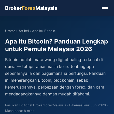
Broker
Forex
Malaysia
Utama
›
Artikel
› Apa Itu Bitcoin
Apa Itu Bitcoin? Panduan Lengkap
untuk Pemula Malaysia 2026
Bitcoin adalah mata wang digital paling terkenal di
dunia — tetapi ramai masih keliru tentang apa
sebenarnya ia dan bagaimana ia berfungsi. Panduan
ini menerangkan Bitcoin, blockchain, sebab
kemeruapannya, perbezaan dengan forex, dan cara
mendagangkannya dengan mudah difahami.
Pasukan Editorial BrokerForexMalaysia
Dikemas kini: Jun 2026
Masa baca: 8 minit