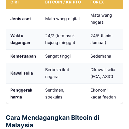
CIRI
BITCOIN / KRIPTO
FOREX
Mata wang
Jenis aset
Mata wang digital
negara
Waktu
24/7 (termasuk
24/5 (Isnin–
dagangan
hujung minggu)
Jumaat)
Kemeruapan
Sangat tinggi
Sederhana
Berbeza ikut
Dikawal selia
Kawal selia
negara
(FCA, ASIC)
Penggerak
Sentimen,
Ekonomi,
harga
spekulasi
kadar faedah
Cara Mendagangkan Bitcoin di
Malaysia