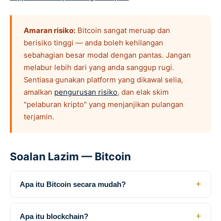
Amaran risiko:
Bitcoin sangat meruap dan
berisiko tinggi — anda boleh kehilangan
sebahagian besar modal dengan pantas. Jangan
melabur lebih dari yang anda sanggup rugi.
Sentiasa gunakan platform yang dikawal selia,
amalkan
pengurusan risiko
, dan elak skim
"pelaburan kripto" yang menjanjikan pulangan
terjamin.
Soalan Lazim — Bitcoin
+
Apa itu Bitcoin secara mudah?
+
Apa itu blockchain?