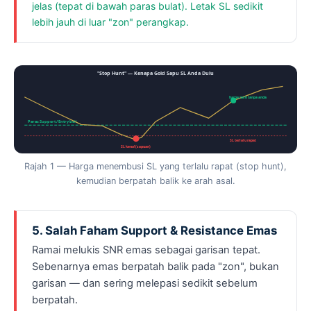
jelas (tepat di bawah paras bulat). Letak SL sedikit
lebih jauh di luar "zon" perangkap.
"Stop Hunt" — Kenapa Gold Sapu SL Anda Dulu
harga naik tanpa anda
Paras Support / Entry beli
SL terlalu rapat
SL kena! (sapuan)
Rajah 1 — Harga menembusi SL yang terlalu rapat (stop hunt),
kemudian berpatah balik ke arah asal.
5. Salah Faham Support & Resistance Emas
Ramai melukis SNR emas sebagai garisan tepat.
Sebenarnya emas berpatah balik pada "zon", bukan
garisan — dan sering melepasi sedikit sebelum
berpatah.