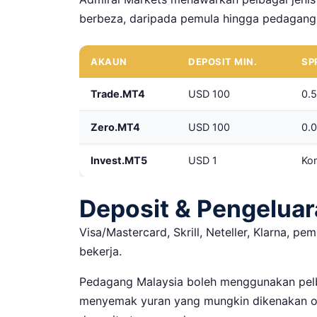
berbeza, daripada pemula hingga pedagang 
AKAUN
DEPOSIT MIN.
SP
Trade.MT4
USD 100
0.5
Zero.MT4
USD 100
0.0
Invest.MT5
USD 1
Ko
Deposit & Pengelua
Visa/Mastercard, Skrill, Neteller, Klarna, p
bekerja.
Pedagang Malaysia boleh menggunakan pelb
menyemak yuran yang mungkin dikenakan o