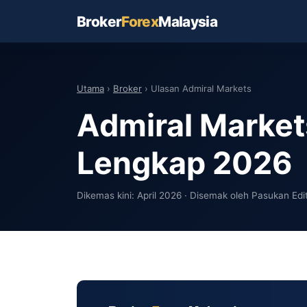
Broker
Forex
Malaysia
Utama
›
Broker
› Ulasan Admiral Markets
Admiral Market
Lengkap 2026
Dikemas kini: April 2026 · Disemak oleh Pasukan Edi