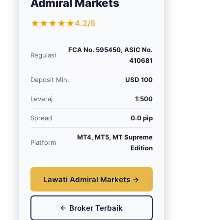
Admiral Markets
★★★★★
4.2/5
FCA No. 595450, ASIC No.
Regulasi
410681
Deposit Min.
USD 100
Leveraj
1:500
Spread
0.0 pip
MT4, MT5, MT Supreme
Platform
Edition
Lawati Admiral Markets →
← Broker Terbaik